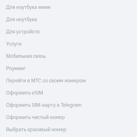
доход
Приложения
Для ноутбука мини
онлайн
от МТС
Страхование
Для ноутбука
Акции
Покупка
Для устройств
Приложения
полисов
КИОН
онлайн
Услуги
КИОН
Скидка 30%
Мобильная связь
Музыка
на связь
Роуминг
КИОН
С картой
Строки
МТС
Перейти в МТС со своим номером
Деньги
Live
МТС
Оформить eSIM
Накопления
Гудок
Оформить SIM-карту в Telegram
Откладывайте
Мой
деньги
МТС
Оформить чистый номер
и получайте
доход 15%
Все
Выбрать красивый номер
приложения