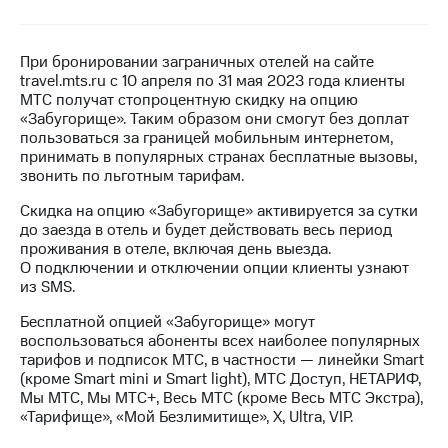
на связь
Роуминг
Тарифы
При бронировании заграничных отелей на сайте
RED,
travel.mts.ru с 10 апреля по 31 мая 2023 года клиенты
Семейная
РИИЛ
МТС получат стопроцентную скидку на опцию
группа
и МТС
«Забугорище». Таким образом они смогут без доплат
Супер
пользоваться за границей мобильным интернетом,
Заказать
дешевле
принимать в популярных странах бесплатные вызовы,
SIM-
при
звонить по льготным тарифам.
карту
оплате
с карты
Скидка на опцию «Забугорище» активируется за сутки
Оформить
МТС
до заезда в отель и будет действовать весь период
eSIM
Деньги
проживания в отеле, включая день выезда.
О подключении и отключении опции клиенты узнают
SIM-
Спутниковое ТВ
из SMS.
карта
для
Выберите
Бесплатной опцией «Забугорище» могут
иностранцев
и подключите
воспользоваться абоненты всех наиболее популярных
ТВ
тарифов и подписок МТС, в частности — линейки Smart
Оформить
с выгодным
(кроме Smart mini и Smart light), МТС Доступ, НЕТАРИФ,
чистый
тарифом
Мы МТС, Мы МТС+, Весь МТС (кроме Весь МТС Экстра),
номер
«Тарифище», «Мой Безлимитище», Х, Ultra, VIP.