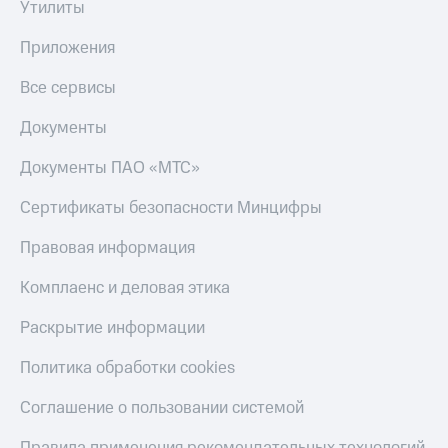
Утилиты
деньги
при
и получайте
покупке
доход 15%
Приложения
со связью
Платежи
МТС
Все сервисы
и
переводы
Документы
Пополнить
Документы ПАО «МТС»
номер
МТС
Сертификаты безопасности Минцифры
Настройки
Правовая информация
автоплатежа
Комплаенс и деловая этика
Пополнить
номер
Раскрытие информации
другого
оператора
Политика обработки cookies
Оплата
интернета
Соглашение о пользовании системой
и
ТВ