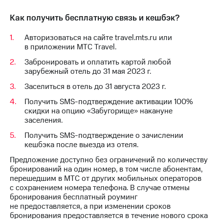
Интернет,
Выбрать
ТВ и телефон
красивый
Как получить бесплатную связь и кешбэк?
для дома
номер
Авторизоваться на сайте travel.mts.ru или
Заменить
Личный
в приложении МТС Travel.
SIM-
кабинет
карту
Забронировать и оплатить картой любой
спутникового
зарубежный отель до 31 мая 2023 г.
ТВ
Перейти
Скачать
на
Заселиться в отель до 31 августа 2023 г.
приложение
eSIM
Получить SMS-подтверждение активации 100%
Мой
скидки на опцию «Забугорище» накануне
МТС
Для дома
заселения.
МТС
Спутниковое ТВ
Premium
Выберите
Получить SMS-подтверждение о зачислении
и подключите
кешбэка после выезда из отеля.
Подписка
ТВ
на гигабайты
Предложение доступно без ограничений по количеству
с выгодным
интернета,
бронирований на один номер, в том числе абонентам,
тарифом
фильмы,
перешедшим в МТС от других мобильных операторов
музыка
с сохранением номера телефона. В случае отмены
и многое
Интернет,
бронирования бесплатный роуминг
другое
ТВ и телефон
не предоставляется, а при изменении сроков
для дома
бронирования предоставляется в течение нового срока