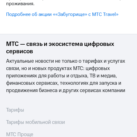
Семейная
проживания.
группа
Спутниковое
Подробнее об акции ««Забугорище» с МТС Travel»
Скидка
ТВ
на тарифы,
общие
Услуги
подписки
и услуги,
Поддержка
МТС — связь и экосистема цифровых
доступ
сервисов
к геолокации
висы и подписки
МТС
Актуальные новости не только о тарифах и услугах
Сертификаты
Premium
связи, но и новых продуктах МТС: цифровых
безопасности
приложениях для работы и отдыха, ТВ и медиа,
Подписка
Всё
финансовых сервисах, технологиях для запуска и
на гигабайты
под
интернета,
продвижения бизнеса и других сервисах компании
рукой
фильмы,
музыка
в Мой МТС
и многое
Тарифы
другое
Посмотрите,
что
Тарифы мобильной связи
Семейная
полезного
группа
есть
МТС Проще