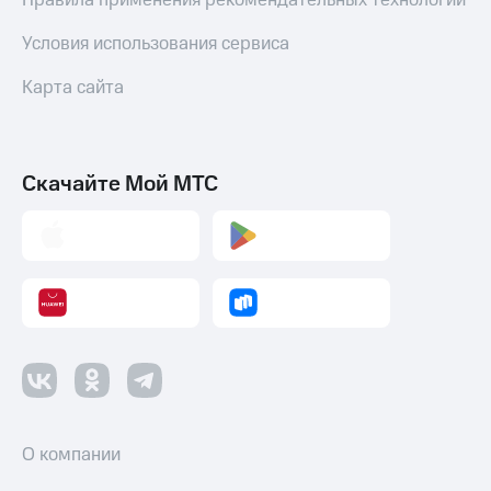
Правила применения рекомендательных технологий
Переводы
Условия использования сервиса
с
телефона
Карта сайта
на карту
МТС Pay
Оплата
Скачайте Мой МТС
по QR-
коду
за границей
тернет-магазин
Смартфоны
Наушники
и
колонки
Умные
часы
О компании
и