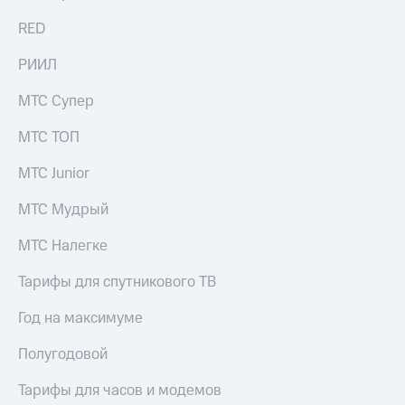
в нашем
Скидка
приложении
RED
на тарифы,
общие
КИОН
подписки
РИИЛ
и услуги,
КИОН
доступ
МТС Супер
Музыка
к геолокации
МТС ТОП
КИОН
Кино,
Строки
музыка,
МТС Junior
книги
Live
и не
МТС Мудрый
только
Гудок
МТС Налегке
Безопасность
Мой
МТС
Тарифы для спутникового ТВ
Финансы
Все
Год на максимуме
Детям
приложения
и родителям
Полугодовой
Инвестиции
Здоровье
и фитнес
Тарифы для часов и модемов
Получайте