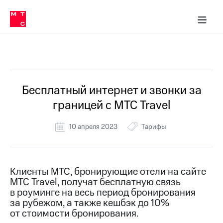
Перенести
ка 30% на связь
обильная связь
Сервисы и подписки
Интернет-магазин
Для дома
Скидка 30% на связь
Личные кабинеты
Финансы
Приложения
номер
ичные кабинеты
в МТС
Мобильная
связь
Все Новости
Тарифы
Интернет
и
ТВ
Услуги
Бесплатный интернет и звонки за
Спутниковое
границей с МТС Travel
ТВ
Роуминг
МТС
10 апреля 2023
Тарифы
Деньги
Личный
кабинет
Мобильная связь
Скачать
Перенести
Клиенты МТС, бронирующие отели на сайте
приложение
номер
МТС Travel, получат бесплатную связь
Мой
в МТС
МТС
в роуминге на весь период бронирования
Акции
за рубежом, а также кешбэк до 10%
Тарифы
от стоимости бронирования.
Скидка 30%
Услуги