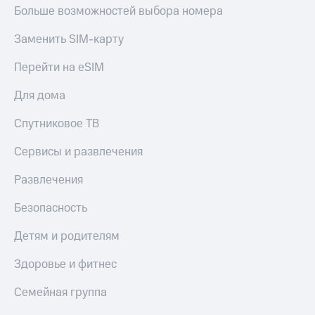
Акции
Финансы
Больше возможностей выбора номера
Условия
Инвестиции
пополнения
Заменить SIM-карту
Получайте
Скидка
доход
Перейти на eSIM
30%
онлайн
на связь
Для дома
Страхование
Тарифы
Спутниковое ТВ
Покупка
RED,
полисов
РИИЛ
онлайн
Сервисы и развлечения
и МТС Супер
дешевле
Скидка 30%
Развлечения
при оплате
на связь
с карты
Безопасность
МТС Деньги
С картой
МТС
Обзоры
Детям и родителям
Деньги
товаров
Здоровье и фитнес
МТС
Скидки
Накопления
до 40%
Семейная группа
на смартфоны
Откладывайте