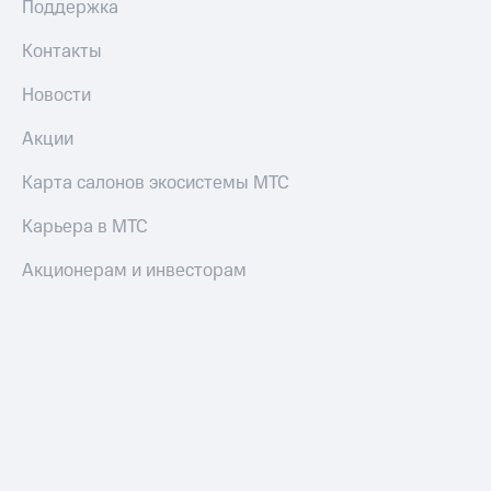
трекеры
Поддержка
Умный
Контакты
дом
Новости
Планшеты
Акции
Акции
и
Карта салонов экосистемы МТС
скидки
Карьера в МТС
Все
товары
Акционерам и инвесторам