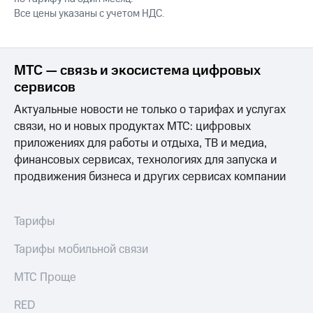
Интернет,
Выбрать
Все цены указаны с учетом НДС.
ТВ и телефон
красивый
для дома
номер
Заменить
Личный
МТС — связь и экосистема цифровых
SIM-
кабинет
карту
сервисов
спутникового
ТВ
Перейти
Актуальные новости не только о тарифах и услугах
Скачать
на
связи, но и новых продуктах МТС: цифровых
приложение
eSIM
приложениях для работы и отдыха, ТВ и медиа,
Мой
МТС
финансовых сервисах, технологиях для запуска и
Для дома
МТС
Спутниковое ТВ
продвижения бизнеса и других сервисах компании
Premium
Выберите
и подключите
Подписка
ТВ
Тарифы
на гигабайты
с выгодным
интернета,
тарифом
Тарифы мобильной связи
фильмы,
музыка
МТС Проще
и многое
Интернет,
другое
ТВ и телефон
RED
для дома