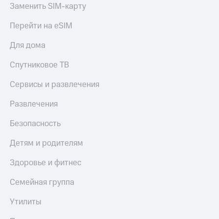
доход
Заменить SIM-карту
Приложения
онлайн
от МТС
Перейти на eSIM
Страхование
Акции
Для дома
Покупка
Приложения
полисов
Спутниковое ТВ
КИОН
онлайн
КИОН
Сервисы и развлечения
Скидка 30%
Музыка
на связь
Развлечения
КИОН
С картой
Строки
МТС
Безопасность
Деньги
Live
Детям и родителям
МТС
Накопления
Гудок
Здоровье и фитнес
Откладывайте
Мой
Семейная группа
деньги
МТС
и получайте
Утилиты
доход 15%
Все
приложения