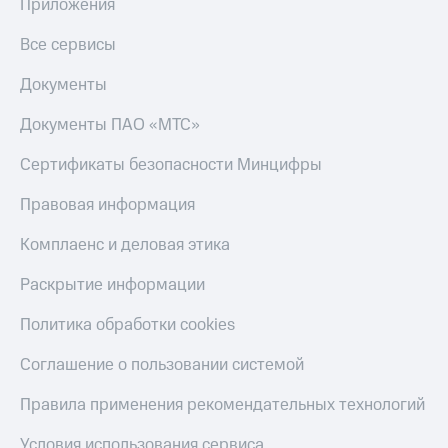
Акции
Приложения
Финансы
Условия
Инвестиции
пополнения
Все сервисы
Получайте
Скидка
Документы
доход
30%
онлайн
на связь
Документы ПАО «МТС»
Страхование
Тарифы
Сертификаты безопасности Минцифры
Покупка
RED,
полисов
РИИЛ
Правовая информация
онлайн
и МТС Супер
дешевле
Комплаенс и деловая этика
Скидка 30%
при оплате
на связь
с карты
Раскрытие информации
МТС Деньги
С картой
Политика обработки cookies
МТС
Обзоры
Деньги
товаров
Соглашение о пользовании системой
МТС
Скидки
Накопления
Правила применения рекомендательных технологий
до 40%
на смартфоны
Откладывайте
Условия использования сервиса