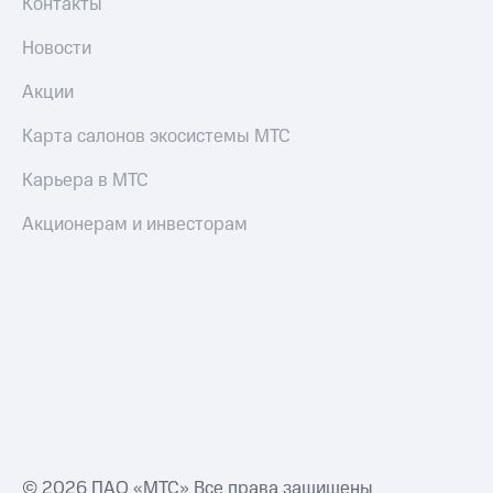
Контакты
Переводы
Новости
с
телефона
Акции
на карту
Карта салонов экосистемы МТС
МТС Pay
Карьера в МТС
Оплата
по QR-
коду
Акционерам и инвесторам
за границей
тернет-магазин
Смартфоны
Наушники
и
колонки
Умные
часы
и
© 2026 ПАО «МТС» Все права защищены