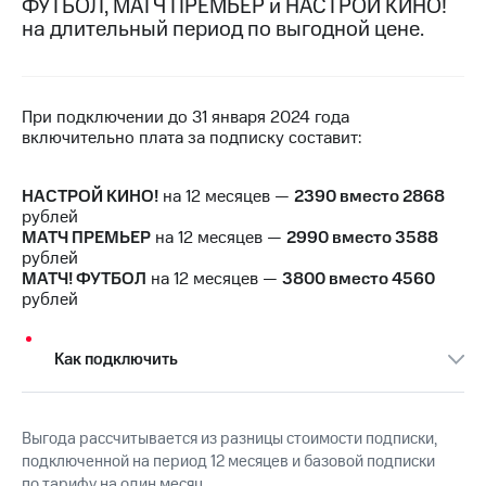
ФУТБОЛ, МАТЧ ПРЕМЬЕР и НАСТРОЙ КИНО!
на связь
на длительный период по выгодной цене.
Роуминг
Тарифы
RED,
Семейная
РИИЛ
При подключении до 31 января 2024 года
группа
и МТС
включительно плата за подписку составит:
Супер
Заказать
дешевле
SIM-
при
НАСТРОЙ КИНО!
на 12 месяцев —
2390 вместо 2868
карту
оплате
рублей
с карты
МАТЧ ПРЕМЬЕР
на 12 месяцев —
2990 вместо 3588
Оформить
МТС
рублей
eSIM
Деньги
МАТЧ! ФУТБОЛ
на 12 месяцев —
3800 вместо 4560
рублей
SIM-
Спутниковое ТВ
карта
для
Выберите
Как подключить
иностранцев
и подключите
ТВ
Оформить
с выгодным
чистый
тарифом
Выгода рассчитывается из разницы стоимости подписки,
номер
подключенной на период 12 месяцев и базовой подписки
по тарифу на один месяц.