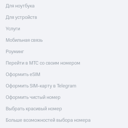
в нашем
Скидка
приложении
Для ноутбука
на тарифы,
общие
КИОН
Для устройств
подписки
и услуги,
КИОН
Услуги
доступ
Музыка
к геолокации
Мобильная связь
КИОН
Кино,
Строки
Роуминг
музыка,
книги
Live
и не
Перейти в МТС со своим номером
только
Гудок
Оформить eSIM
Безопасность
Мой
Оформить SIM-карту в Telegram
МТС
Финансы
Оформить чистый номер
Все
Детям
приложения
и родителям
Выбрать красивый номер
Инвестиции
Здоровье
Больше возможностей выбора номера
и фитнес
Получайте