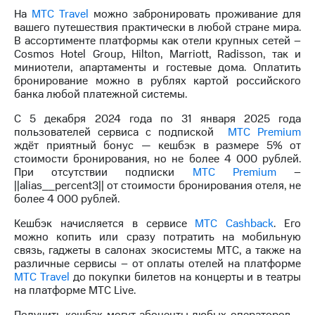
на связь
На
МТС Travel
можно забронировать проживание для
вашего путешествия практически в любой стране мира.
Роуминг
Тарифы
В ассортименте платформы как отели крупных сетей –
RED,
Cosmos Hotel Group, Hilton, Marriott, Radisson, так и
Семейная
РИИЛ
миниотели, апартаменты и гостевые дома. Оплатить
группа
и МТС
бронирование можно в рублях картой российского
Супер
банка любой платежной системы.
Заказать
дешевле
SIM-
при
С 5 декабря 2024 года по 31 января 2025 года
карту
оплате
пользователей сервиса с подпиской
МТС Premium
с карты
ждёт приятный бонус — кешбэк в размере 5% от
Оформить
МТС
стоимости бронирования, но не более 4 000 рублей.
eSIM
Деньги
При отсутствии подписки
МТС Premium
–
||alias__percent3|| от стоимости бронирования отеля, не
SIM-
Спутниковое ТВ
более 4 000 рублей.
карта
Кешбэк начисляется в сервисе
МТС Cashback
. Его
для
Выберите
можно копить или сразу потратить на мобильную
иностранцев
и подключите
связь, гаджеты в салонах экосистемы МТС, а также на
ТВ
различные сервисы – от оплаты отелей на платформе
Оформить
с выгодным
МТС Travel
до покупки билетов на концерты и в театры
чистый
тарифом
на платформе МТС Live.
номер