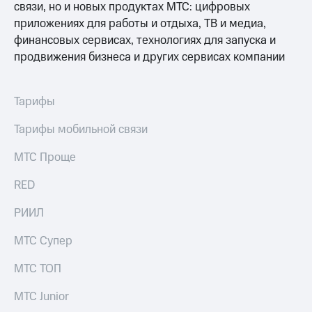
Семейная
связи, но и новых продуктах МТС: цифровых
группа
приложениях для работы и отдыха, ТВ и медиа,
Спутниковое
финансовых сервисах, технологиях для запуска и
Скидка
ТВ
на тарифы,
продвижения бизнеса и других сервисах компании
общие
Услуги
подписки
и услуги,
Поддержка
Тарифы
доступ
к геолокации
висы и подписки
Тарифы мобильной связи
МТС
Сертификаты
Premium
МТС Проще
безопасности
Подписка
RED
Всё
на гигабайты
под
интернета,
РИИЛ
рукой
фильмы,
музыка
в Мой МТС
МТС Супер
и многое
другое
Посмотрите,
МТС ТОП
что
Семейная
полезного
группа
МТС Junior
есть