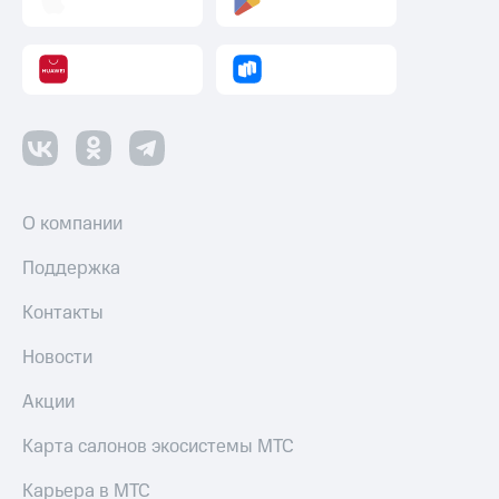
Переводы
с
телефона
на карту
МТС Pay
Оплата
по QR-
О компании
коду
за границей
Поддержка
тернет-магазин
Смартфоны
Контакты
Наушники
Новости
и
колонки
Акции
Умные
Карта салонов экосистемы МТС
часы
и
Карьера в МТС