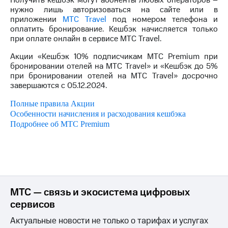
Получить кешбэк могут абоненты любых операторов –
Интернет,
Выбрать
нужно лишь авторизоваться на сайте или в
ТВ и телефон
красивый
приложении
МТС Travel
под номером телефона и
для дома
номер
оплатить бронирование. Кешбэк начисляется только
при оплате онлайн в сервисе MTC Travel.
Заменить
Личный
SIM-
Акции «Кешбэк 10% подписчикам МТС
Premium
при
кабинет
карту
бронировании отелей на МТС
Travel
» и «Кешбэк до 5%
спутникового
при бронировании отелей на МТС Travel» досрочно
ТВ
Перейти
завершаются с 05.12.2024.
Скачать
на
приложение
eSIM
Полные правила Акции
Мой
Особенности начисления и расходования кешбэка
МТС
Для дома
Подробнее об МТС Premium
МТС
Спутниковое ТВ
Premium
Выберите
и подключите
Подписка
ТВ
на гигабайты
с выгодным
интернета,
тарифом
фильмы,
МТС — связь и экосистема цифровых
музыка
и многое
сервисов
Интернет,
другое
ТВ и телефон
Актуальные новости не только о тарифах и услугах
для дома