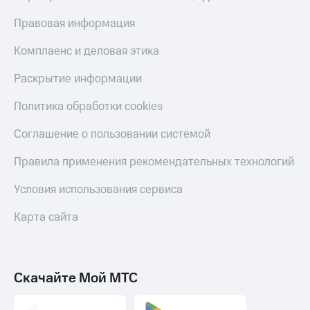
деньги
при
и получайте
Правовая информация
покупке
доход 15%
со связью
Комплаенс и деловая этика
Платежи
МТС
и
Раскрытие информации
переводы
Политика обработки cookies
Пополнить
номер
Соглашение о пользовании системой
МТС
Настройки
Правила применения рекомендательных технологий
автоплатежа
Условия использования сервиса
Пополнить
номер
Карта сайта
другого
оператора
Оплата
Скачайте Мой МТС
интернета
и
ТВ