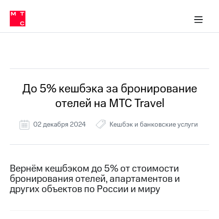
Перенести
ка 30% на связь
обильная связь
Сервисы и подписки
Интернет-магазин
Для дома
Скидка 30% на связь
Личные кабинеты
Финансы
Приложения
номер
ичные кабинеты
в МТС
Мобильная
связь
Все Новости
Тарифы
Интернет
и
ТВ
Услуги
До 5% кешбэка за бронирование
Спутниковое
отелей на МТС Travel
ТВ
Роуминг
МТС
02 декабря 2024
Кешбэк и банковские услуги
Деньги
Личный
кабинет
Мобильная связь
Скачать
Перенести
Вернём кешбэком до 5% от стоимости
приложение
номер
бронирования отелей, апартаментов и
Мой
в МТС
МТС
других объектов по России и миру
Акции
Тарифы
Скидка 30%
Услуги