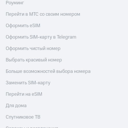
доход
Роуминг
Приложения
онлайн
от МТС
Перейти в МТС со своим номером
Страхование
Акции
Оформить eSIM
Покупка
Приложения
полисов
Оформить SIM-карту в Telegram
КИОН
онлайн
Оформить чистый номер
КИОН
Скидка 30%
Музыка
на связь
Выбрать красивый номер
КИОН
С картой
Строки
МТС
Больше возможностей выбора номера
Деньги
Live
Заменить SIM-карту
МТС
Накопления
Гудок
Перейти на eSIM
Откладывайте
Мой
Для дома
деньги
МТС
и получайте
Спутниковое ТВ
доход 15%
Все
приложения