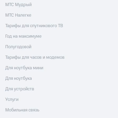
в нашем
Скидка
МТС Мудрый
приложении
на тарифы,
общие
КИОН
МТС Налегке
подписки
и услуги,
КИОН
Тарифы для спутникового ТВ
доступ
Музыка
к геолокации
Год на максимуме
КИОН
Кино,
Строки
Полугодовой
музыка,
книги
Live
Тарифы для часов и модемов
и не
только
Гудок
Для ноутбука мини
Безопасность
Мой
Для ноутбука
МТС
Финансы
Для устройств
Все
Детям
приложения
и родителям
Услуги
Инвестиции
Здоровье
Мобильная связь
и фитнес
Получайте