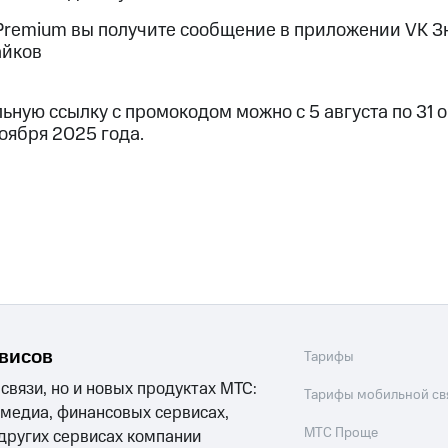
ые часы и трекеры
Умный дом
Планшеты
Акции и 
Premium вы получите сообщение в приложении VK З
айков
ле при оплате с карты МТС Деньги
ную ссылку с промокодом можно с 5 августа по 31 о
ноября 2025 года.
рвисов
Тарифы
 связи, но и новых продуктах МТС:
Тарифы мобильной св
 медиа, финансовых сервисах,
МТС Проще
 других сервисах компании