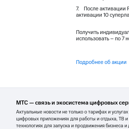
Смартфоны
Наушники и колонки
Умн
Скидка 30% на связь
7. После активации 
активации 10 суперл
Тарифы RED, РИИЛ и МТС Супер дешев
Получить индивидуаль
Обзоры товаров
использовать – по 7 
Скидки до 40%
на смартфоны
Подробнее об акции
при покупке со связью МТС
МТС — связь и экосистема цифровых се
Актуальные новости не только о тарифах и услугах
цифровых приложениях для работы и отдыха, ТВ и
технологиях для запуска и продвижения бизнеса и