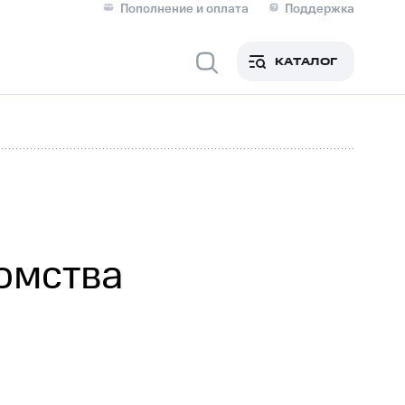
Пополнение и оплата
Поддержка
Скидка 30% на связь
Личные кабинеты
КАТАЛОГ
Мобильная связь
IM-карта для иностранцев
M
Для дома
омства
Сервисы и подписки