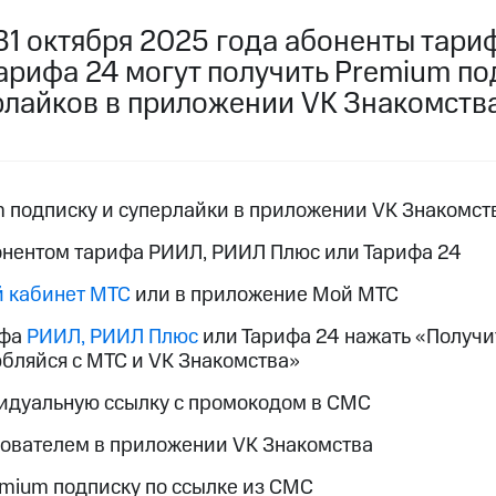
услуги, доступ к геолокации
услуги, доступ к геолокации
 31 октября 2025 года абоненты тари
пасность
Финансы
Детям и родителям
Здоровье и 
рифа 24 могут получить Premium под
ерлайков в приложении VK Знакомств
ive
Гудок
Мой МТС
Все приложения
 в нашем приложении
ive
Гудок
Мой МТС
Все приложения
Инвестиции
m подписку и суперлайки в приложении VK Знакомств
бонентом тарифа РИИЛ, РИИЛ Плюс или Тарифа 24
 кабинет МТС
или в приложение Мой МТС
ифа
РИИЛ, РИИЛ Плюс
или Тарифа 24 нажать «Получит
юбляйся с МТС и VK Знакомства»
ход 15%
идуальную ссылку с промокодом в СМС
ер МТС
Настройки автоплатежа
Пополнить номер др
ход 15%
ователем в приложении VK Знакомства
 на карту
МТС Pay
Оплата по QR-коду за границей
mium подписку по ссылке из СМС