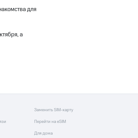
скидки
Все товары
накомства для
ктября, а
Заменить SIM-карту
язи
Перейти на eSIM
Для дома