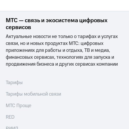
Интернет,
Выбрать
ТВ и телефон
красивый
для дома
номер
МТС — связь и экосистема цифровых
Заменить
сервисов
Личный
SIM-
кабинет
карту
Актуальные новости не только о тарифах и услугах
спутникового
связи, но и новых продуктах МТС: цифровых
ТВ
Перейти
Скачать
приложениях для работы и отдыха, ТВ и медиа,
на
приложение
eSIM
финансовых сервисах, технологиях для запуска и
Мой
продвижения бизнеса и других сервисах компании
МТС
Для дома
МТС
Спутниковое ТВ
Premium
Выберите
Тарифы
и подключите
Подписка
ТВ
на гигабайты
Тарифы мобильной связи
с выгодным
интернета,
тарифом
фильмы,
МТС Проще
музыка
и многое
Интернет,
RED
другое
ТВ и телефон
для дома
РИИЛ