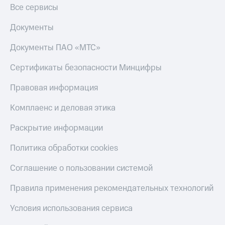
Акции
Финансы
Все сервисы
Условия
Инвестиции
пополнения
Документы
Получайте
Скидка
доход
Документы ПАО «МТС»
30%
онлайн
на связь
Сертификаты безопасности Минцифры
Страхование
Тарифы
Правовая информация
Покупка
RED,
полисов
РИИЛ
Комплаенс и деловая этика
онлайн
и МТС Супер
дешевле
Скидка 30%
Раскрытие информации
при оплате
на связь
с карты
Политика обработки cookies
МТС Деньги
С картой
МТС
Обзоры
Соглашение о пользовании системой
Деньги
товаров
Правила применения рекомендательных технологий
МТС
Скидки
Накопления
до 40%
Условия использования сервиса
на смартфоны
Откладывайте