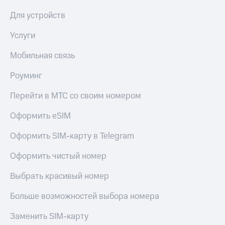
в нашем
Скидка
приложении
Для устройств
на тарифы,
общие
КИОН
подписки
Услуги
и услуги,
КИОН
доступ
Мобильная связь
Музыка
к геолокации
Роуминг
КИОН
Кино,
Строки
музыка,
Перейти в МТС со своим номером
книги
Live
и не
Оформить eSIM
только
Гудок
Оформить SIM-карту в Telegram
Безопасность
Мой
МТС
Оформить чистый номер
Финансы
Все
Выбрать красивый номер
Детям
приложения
и родителям
Больше возможностей выбора номера
Инвестиции
Здоровье
и фитнес
Заменить SIM-карту
Получайте