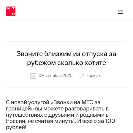
Перенести
ка 30% на связь
обильная связь
Сервисы и подписки
Интернет-магазин
Для дома
Скидка 30% на связь
Личные кабинеты
Финансы
Приложения
номер
ичные кабинеты
в МТС
Мобильная
связь
Все Новости
Тарифы
Интернет
и
ТВ
Услуги
Звоните близким из отпуска за
Спутниковое
рубежом сколько хотите
ТВ
Роуминг
МТС
09 сентября 2025
Тарифы
Деньги
Личный
кабинет
Мобильная связь
Скачать
Перенести
С новой услугой «Звонки на МТС за
приложение
номер
границей» вы можете разговаривать в
Мой
в МТС
МТС
путешествиях с друзьями и родными в
Акции
России, не считая минуты. И всего за 100
Тарифы
рублей!
Скидка 30%
Услуги