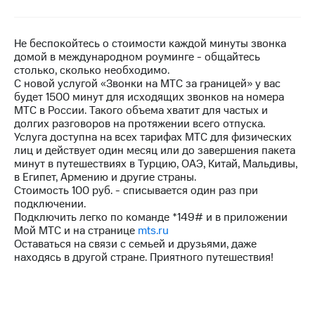
на связь
Роуминг
Тарифы
Не беспокойтесь о стоимости каждой минуты звонка
RED,
домой в международном роуминге - общайтесь
Семейная
РИИЛ
столько, сколько необходимо.
группа
и МТС
С новой услугой «Звонки на МТС за границей» у вас
Супер
будет 1500 минут для исходящих звонков на номера
Заказать
дешевле
МТС в России. Такого объема хватит для частых и
SIM-
при
долгих разговоров на протяжении всего отпуска.
карту
оплате
Услуга доступна на всех тарифах МТС для физических
с карты
лиц и действует один месяц или до завершения пакета
Оформить
МТС
минут в путешествиях в Турцию, ОАЭ, Китай, Мальдивы,
eSIM
Деньги
в Египет, Армению и другие страны.
Стоимость 100 руб. - списывается один раз при
SIM-
Спутниковое ТВ
подключении.
карта
Подключить легко по команде *149# и в приложении
для
Выберите
Мой МТС и на странице
mts.ru
иностранцев
и подключите
Оставаться на связи с семьей и друзьями, даже
ТВ
находясь в другой стране. Приятного путешествия!
Оформить
с выгодным
чистый
тарифом
номер