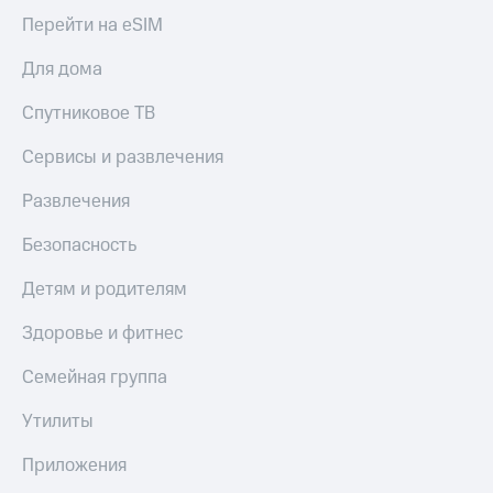
доход
Приложения
Перейти на eSIM
онлайн
от МТС
Страхование
Для дома
Акции
Покупка
Спутниковое ТВ
Приложения
полисов
КИОН
онлайн
Сервисы и развлечения
КИОН
Скидка 30%
Развлечения
Музыка
на связь
Безопасность
КИОН
С картой
Строки
МТС
Детям и родителям
Деньги
Live
Здоровье и фитнес
МТС
Накопления
Гудок
Семейная группа
Откладывайте
Мой
деньги
МТС
Утилиты
и получайте
доход 15%
Все
Приложения
приложения