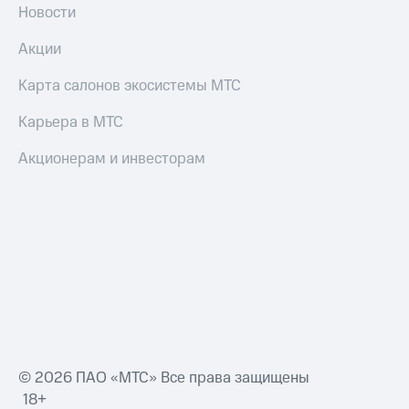
Новости
Переводы
с
Акции
телефона
на карту
Карта салонов экосистемы МТС
МТС Pay
Карьера в МТС
Оплата
Акционерам и инвесторам
по QR-
коду
за границей
тернет-магазин
Смартфоны
Наушники
и
колонки
Умные
часы
© 2026 ПАО «МТС» Все права защищены
и
18+