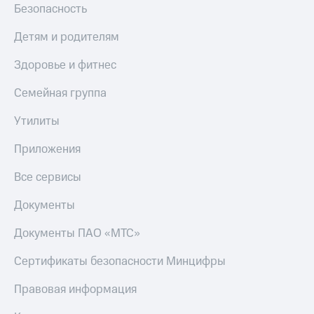
общие
Безопасность
подписки
КИОН
и услуги,
Музыка
Детям и родителям
доступ
к геолокации
КИОН
Здоровье и фитнес
Кино,
Строки
музыка,
Семейная группа
книги
Live
и не
Утилиты
только
Гудок
Безопасность
Приложения
Мой
МТС
Финансы
Все сервисы
Все
Детям
Документы
приложения
и родителям
Документы ПАО «МТС»
Инвестиции
Здоровье
и фитнес
Сертификаты безопасности Минцифры
Получайте
доход
Приложения
онлайн
Правовая информация
от МТС
Страхование