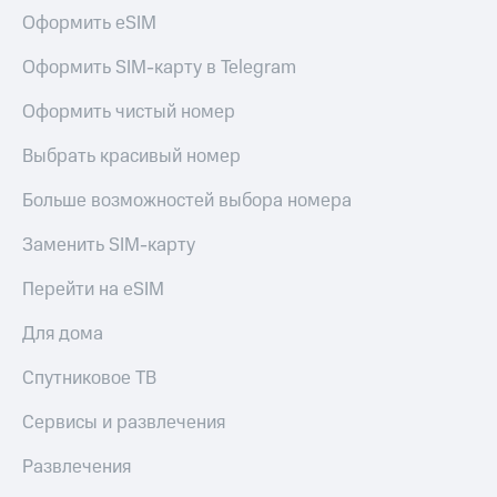
Спутниковое
Скидка
Оформить eSIM
ТВ
на тарифы,
общие
Оформить SIM-карту в Telegram
Услуги
подписки
и услуги,
Оформить чистый номер
Поддержка
доступ
к геолокации
Выбрать красивый номер
Сертификаты
висы и подписки
МТС
безопасности
Больше возможностей выбора номера
Premium
Всё
Заменить SIM-карту
Подписка
под
на гигабайты
рукой
Перейти на eSIM
интернета,
в Мой МТС
фильмы,
музыка
Для дома
Посмотрите,
и многое
что
другое
Спутниковое ТВ
полезного
Семейная
есть
группа
Сервисы и развлечения
в нашем
приложении
Скидка
Развлечения
на тарифы,
КИОН