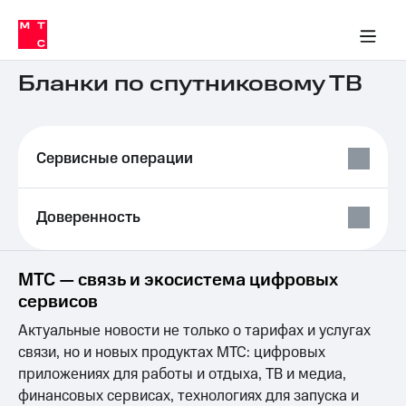
Перенести
ка 30% на связь
обильная связь
Сервисы и подписки
Интернет-магазин
Для дома
Скидка 30% на связь
Личные кабинеты
Финансы
Приложения
номер
ичные кабинеты
в МТС
Мобильная
связь
Бланки по спутниковому ТВ
Тарифы
Интернет
и
ТВ
Сервисные операции
Услуги
Спутниковое
ТВ
Роуминг
Доверенность
МТС
Деньги
Личный
МТС — связь и экосистема цифровых
кабинет
Мобильная связь
Скачать
Перенести
сервисов
приложение
номер
Актуальные новости не только о тарифах и услугах
Мой
в МТС
МТС
связи, но и новых продуктах МТС: цифровых
Акции
Тарифы
приложениях для работы и отдыха, ТВ и медиа,
финансовых сервисах, технологиях для запуска и
Скидка 30%
Услуги