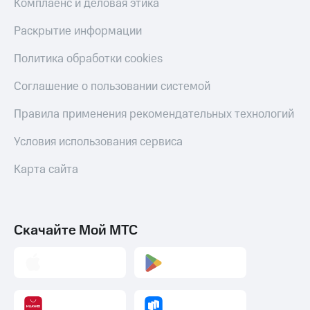
Комплаенс и деловая этика
Акции
Покупка
полисов
Раскрытие информации
Приложения
онлайн
КИОН
Скидка 30%
Политика обработки cookies
на связь
КИОН
Соглашение о пользовании системой
Музыка
С картой
МТС
КИОН
Правила применения рекомендательных технологий
Деньги
Строки
МТС
Условия использования сервиса
Накопления
Live
Карта сайта
Откладывайте
Гудок
деньги
и получайте
Мой
доход 15%
МТС
Акции
Скачайте Мой МТС
Условия
Все
пополнения
приложения
Финансы
Скидка
Инвестиции
30%
на связь