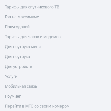
Выбрать
ТВ и телефон
красивый
для дома
Тарифы для спутникового ТВ
номер
Личный
Год на максимуме
Заменить
кабинет
SIM-
спутникового
Полугодовой
карту
ТВ
Скачать
Тарифы для часов и модемов
Перейти
приложение
на
Мой
Для ноутбука мини
eSIM
МТС
МТС
Для ноутбука
Для дома
Premium
Спутниковое ТВ
Для устройств
Выберите
Подписка
и подключите
на гигабайты
Услуги
ТВ
интернета,
с выгодным
фильмы,
тарифом
музыка
Мобильная связь
и многое
Интернет,
другое
Роуминг
ТВ и телефон
Семейная
для дома
группа
Перейти в МТС со своим номером