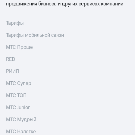
продвижения бизнеса и других сервисах компании
на связь
Роуминг
Тарифы
RED,
Тарифы
Семейная
РИИЛ
группа
и МТС
Тарифы мобильной связи
Супер
Заказать
дешевле
МТС Проще
SIM-
при
карту
оплате
RED
с карты
Оформить
МТС
РИИЛ
eSIM
Деньги
МТС Супер
SIM-
Спутниковое ТВ
карта
МТС ТОП
для
Выберите
иностранцев
и подключите
МТС Junior
ТВ
Оформить
с выгодным
чистый
МТС Мудрый
тарифом
номер
Интернет,
МТС Налегке