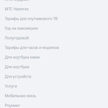
в нашем
Скидка
приложении
на тарифы,
МТС Налегке
общие
КИОН
подписки
Тарифы для спутникового ТВ
и услуги,
КИОН
доступ
Музыка
Год на максимуме
к геолокации
КИОН
Полугодовой
Кино,
Строки
музыка,
Тарифы для часов и модемов
книги
Live
и не
Для ноутбука мини
только
Гудок
Безопасность
Для ноутбука
Мой
МТС
Финансы
Для устройств
Все
Детям
Услуги
приложения
и родителям
Мобильная связь
Инвестиции
Здоровье
и фитнес
Получайте
Роуминг