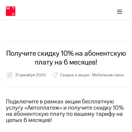
Перенести
ка 30% на связь
обильная связь
Сервисы и подписки
Интернет-магазин
Для дома
Скидка 30% на связь
Личные кабинеты
Финансы
Приложения
номер
ичные кабинеты
в МТС
Мобильная
связь
Все Новости
Тарифы
Интернет
и
ТВ
Услуги
Получите скидку 10% на абонентскую
Спутниковое
плату на 6 месяцев!
ТВ
Роуминг
МТС
31 декабря 2020
Скидки и акции
Мобильная связь
Деньги
Личный
кабинет
Мобильная связь
Скачать
Перенести
Подключите в рамках акции бесплатную
приложение
номер
услугу «Автоплатеж» и получите скидку 10%
Мой
в МТС
МТС
на абонентскую плату по вашему тарифу на
Акции
целых 6 месяцев!
Тарифы
Скидка 30%
Услуги