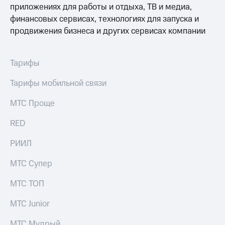
Семейная
приложениях для работы и отдыха, ТВ и медиа,
группа
финансовых сервисах, технологиях для запуска и
Спутниковое
продвижения бизнеса и других сервисах компании
Скидка
ТВ
на тарифы,
общие
Услуги
подписки
Тарифы
и услуги,
Поддержка
доступ
Тарифы мобильной связи
к геолокации
висы и подписки
МТС
МТС Проще
Сертификаты
Premium
безопасности
RED
Подписка
Всё
на гигабайты
РИИЛ
под
интернета,
рукой
фильмы,
МТС Супер
музыка
в Мой МТС
и многое
МТС ТОП
другое
Посмотрите,
что
Семейная
МТС Junior
полезного
группа
есть
МТС Мудрый