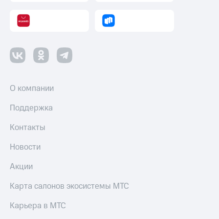
Переводы
с
телефона
на карту
МТС Pay
Оплата
О компании
по QR-
коду
Поддержка
за границей
Контакты
тернет-магазин
Смартфоны
Новости
Наушники
и
Акции
колонки
Карта салонов экосистемы МТС
Умные
часы
Карьера в МТС
и