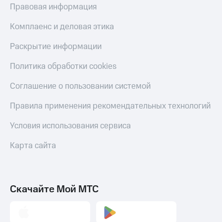
деньги
Правовая информация
при
и получайте
покупке
доход 15%
Комплаенс и деловая этика
со связью
Платежи
МТС
Раскрытие информации
и
переводы
Политика обработки cookies
Пополнить
Соглашение о пользовании системой
номер
МТС
Правила применения рекомендательных технологий
Настройки
автоплатежа
Условия использования сервиса
Пополнить
Карта сайта
номер
другого
оператора
Скачайте Мой МТС
Оплата
интернета
и
ТВ