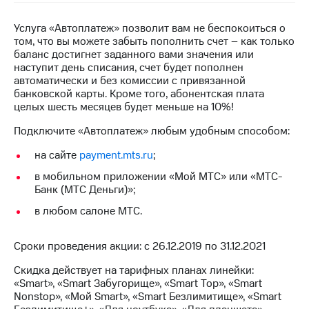
на связь
Услуга «Автоплатеж» позволит вам не беспокоиться о
Роуминг
Тарифы
том, что вы можете забыть пополнить счет – как только
RED,
баланс достигнет заданного вами значения или
Семейная
РИИЛ
наступит день списания, счет будет пополнен
группа
и МТС
автоматически и без комиссии с привязанной
Супер
банковской карты. Кроме того, абонентская плата
Заказать
дешевле
целых шесть месяцев будет меньше на 10%!
SIM-
при
карту
оплате
Подключите «Автоплатеж» любым удобным способом:
с карты
Оформить
на сайте
payment.mts.ru
;
МТС
eSIM
Деньги
в мобильном приложении «Мой МТС» или «МТС-
Банк (МТС Деньги)»;
SIM-
Спутниковое ТВ
карта
в любом салоне МТС.
для
Выберите
иностранцев
и подключите
Сроки проведения акции: с 26.12.2019 по 31.12.2021
ТВ
Оформить
с выгодным
Скидка действует на тарифных планах линейки:
чистый
тарифом
«Smart», «Smart Забугорище», «Smart Top», «Smart
номер
Nonstop», «Мой Smart», «Smart Безлимитище», «Smart