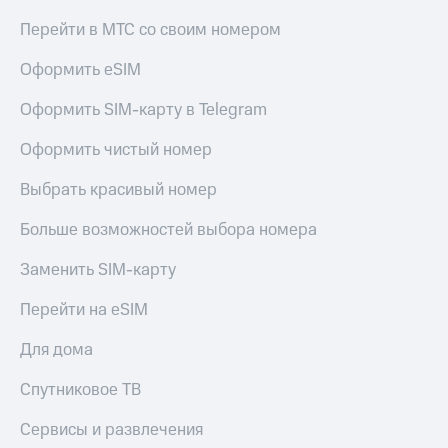
доход
Приложения
онлайн
Перейти в МТС со своим номером
от МТС
Страхование
Оформить eSIM
Акции
Покупка
Оформить SIM-карту в Telegram
Приложения
полисов
КИОН
онлайн
Оформить чистый номер
КИОН
Скидка 30%
Выбрать красивый номер
Музыка
на связь
КИОН
Больше возможностей выбора номера
С картой
Строки
МТС
Деньги
Заменить SIM-карту
Live
МТС
Перейти на eSIM
Накопления
Гудок
Для дома
Откладывайте
Мой
деньги
МТС
Спутниковое ТВ
и получайте
доход 15%
Все
Сервисы и развлечения
приложения