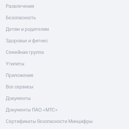
Акции
Финансы
Развлечения
Условия
Инвестиции
пополнения
Безопасность
Получайте
Скидка
доход
30%
Детям и родителям
онлайн
на связь
Страхование
Здоровье и фитнес
Тарифы
Покупка
Семейная группа
RED,
полисов
РИИЛ
онлайн
и МТС Супер
Утилиты
дешевле
Скидка 30%
при оплате
Приложения
на связь
с карты
МТС Деньги
Все сервисы
С картой
МТС
Обзоры
Документы
Деньги
товаров
МТС
Документы ПАО «МТС»
Скидки
Накопления
до 40%
Сертификаты безопасности Минцифры
на смартфоны
Откладывайте