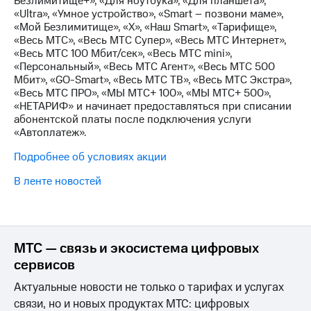
Безлимитище+», «Для ноутбука», «Для планшета»,
Интернет,
Выбрать
«Ultra», «Умное устройство», «Smart – позвони маме»,
ТВ и телефон
красивый
«Мой Безлимитище», «X», «Наш Smart», «Тарифище»,
для дома
номер
«Весь МТС», «Весь МТС Супер», «Весь МТС Интернет»,
«Весь МТС 100 Мбит/сек», «Весь МТС mini»,
Заменить
Личный
«Персональный», «Весь МТС Агент», «Весь МТС 500
SIM-
кабинет
Мбит», «GO-Smart», «Весь МТС ТВ», «Весь МТС Экстра»,
карту
спутникового
«Весь МТС ПРО», «МЫ МТС+ 100», «МЫ МТС+ 500»,
ТВ
«НЕТАРИФ» и начинает предоставляться при списании
Перейти
Скачать
абонентской платы после подключения услуги
на
приложение
«Автоплатеж».
eSIM
Мой
Подробнее об условиях акции
МТС
Для дома
МТС
Спутниковое ТВ
В ленте новостей
Premium
Выберите
и подключите
Подписка
ТВ
на гигабайты
с выгодным
интернета,
тарифом
МТС — связь и экосистема цифровых
фильмы,
сервисов
музыка
и многое
Интернет,
Актуальные новости не только о тарифах и услугах
другое
ТВ и телефон
связи, но и новых продуктах МТС: цифровых
для дома