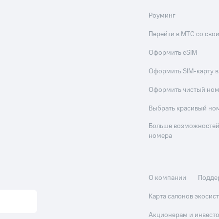
Роуминг
Перейти в МТС со св
Оформить eSIM
Оформить SIM-карту в
Оформить чистый но
Выбрать красивый но
Больше возможностей
номера
О компании
Подде
Карта салонов экоси
Акционерам и инвест