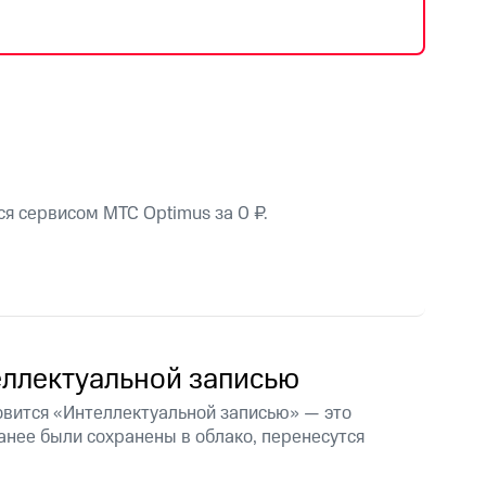
фитнес
Приложения от МТС
Приложения
Финансы
я сервисом МТС Optimus за 0 ₽.
еллектуальной записью
овится «Интеллектуальной записью» — это
угого оператора
Оплата
анее были сохранены в облако, перенесутся
Интернет-магазин