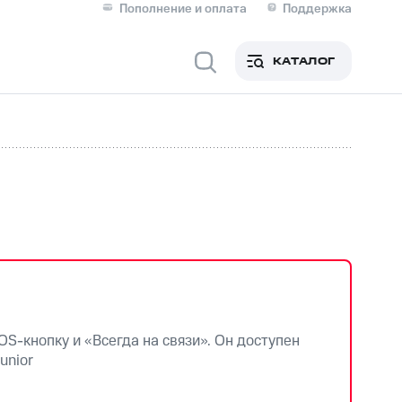
Пополнение и оплата
Поддержка
Скидка 30% на связь
Личные кабинеты
КАТАЛОГ
Мобильная связь
IM-карта для иностранцев
M
Для дома
Сервисы и подписки
S-кнопку и «Всегда на связи». Он доступен
unior