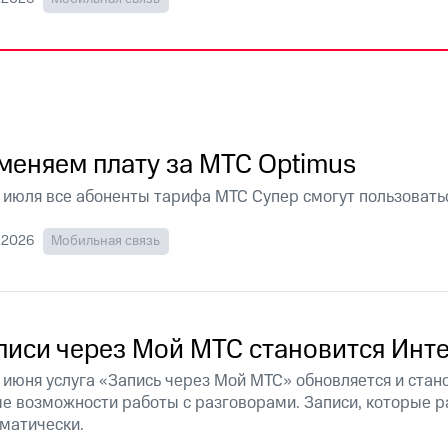
услуги, доступ к геолокации
услуги, доступ к геолокации
пасность
Финансы
Детям и родителям
Здоровье и 
ive
Гудок
Мой МТС
Все приложения
 в нашем приложении
меняем плату за МТС Optimus
ive
Гудок
Мой МТС
Все приложения
Инвестиции
 июля все абоненты тарифа МТС Супер смогут пользоватьс
.2026
Мобильная связь
писи через Мой МТС становится Инт
ход 15%
 июня услуга «Запись через Мой МТС» обновляется и стан
ер МТС
Настройки автоплатежа
Пополнить номер др
ход 15%
е возможности работы с разговорами. Записи, которые р
 на карту
МТС Pay
Оплата по QR-коду за границей
матически.