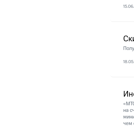
Смартфоны
Наушники и колонки
Умн
15.06
Скидка 30% на связь
Тарифы RED, РИИЛ и МТС Супер дешев
Обзоры товаров
Ск
Скидки до 40%
Полу
на смартфоны
18.05
при покупке со связью МТС
Ин
«МТС
на с
мини
чем 