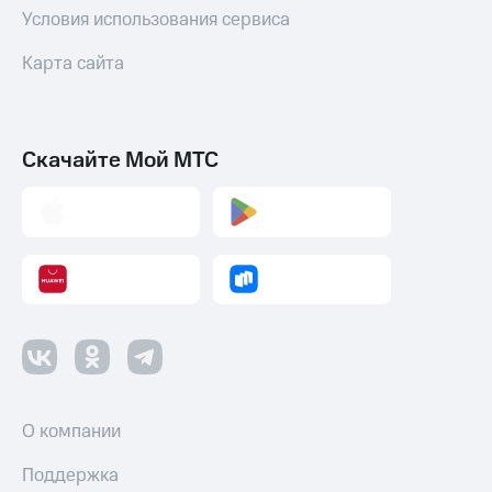
Условия использования сервиса
Переводы
с
Карта сайта
телефона
на карту
МТС Pay
Скачайте Мой МТС
Оплата
по QR-
коду
за границей
тернет-магазин
Смартфоны
Наушники
и
колонки
О компании
Умные
часы
и
Поддержка