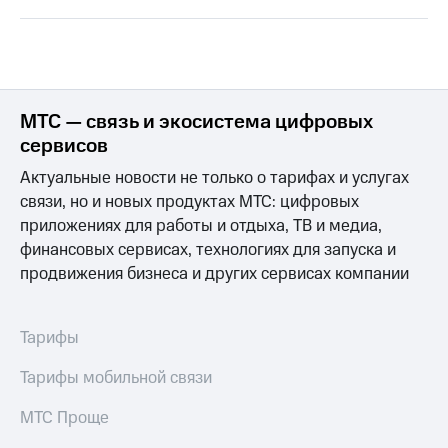
Семейная
группа
Спутниковое
Скидка
ТВ
на тарифы,
общие
Услуги
подписки
МТС — связь и экосистема цифровых
и услуги,
Поддержка
сервисов
доступ
к геолокации
Актуальные новости не только о тарифах и услугах
висы и подписки
МТС
связи, но и новых продуктах МТС: цифровых
Сертификаты
Premium
приложениях для работы и отдыха, ТВ и медиа,
безопасности
финансовых сервисах, технологиях для запуска и
Подписка
Всё
продвижения бизнеса и других сервисах компании
на гигабайты
под
интернета,
рукой
фильмы,
музыка
в Мой МТС
Тарифы
и многое
другое
Посмотрите,
Тарифы мобильной связи
что
Семейная
полезного
МТС Проще
группа
есть