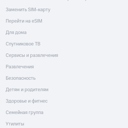
Акции
Финансы
Условия
Инвестиции
Заменить SIM-карту
пополнения
Получайте
Перейти на eSIM
Скидка
доход
30%
онлайн
Для дома
на связь
Страхование
Спутниковое ТВ
Тарифы
Покупка
RED,
Сервисы и развлечения
полисов
РИИЛ
онлайн
и МТС Супер
Развлечения
дешевле
Скидка 30%
при оплате
на связь
Безопасность
с карты
МТС Деньги
С картой
Детям и родителям
МТС
Обзоры
Деньги
товаров
Здоровье и фитнес
МТС
Скидки
Семейная группа
Накопления
до 40%
на смартфоны
Утилиты
Откладывайте