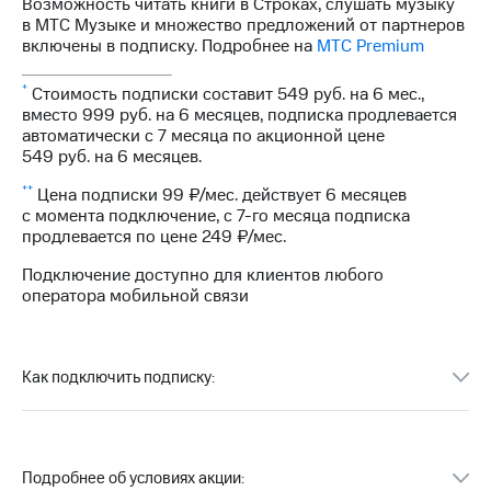
Интернет,
Выбрать
Возможность читать книги в Строках, слушать музыку
ТВ и телефон
красивый
в МТС Музыке и множество предложений от партнеров
для дома
номер
включены в подписку. Подробнее на
МТС Premium
Заменить
*
Стоимость подписки составит 549 руб. на 6 мес.,
Личный
SIM-
вместо 999 руб. на 6 месяцев, подписка продлевается
кабинет
карту
автоматически с 7 месяца по акционной цене
спутникового
5
49 руб
. на 6 месяцев.
ТВ
Перейти
Скачать
на
**
Цена подписки 99 ₽/мес. действует 6 месяцев
приложение
eSIM
с момента подключение, с 7-го месяца подписка
Мой
продлевается по цене
249 ₽/мес
.
МТС
Для дома
МТС
Подключение доступно для клиентов любого
Спутниковое ТВ
Premium
оператора мобильной связи
Выберите
и подключите
Подписка
ТВ
на гигабайты
с выгодным
интернета,
Как подключить подписку:
тарифом
фильмы,
музыка
и многое
Интернет,
другое
ТВ и телефон
Подробнее об условиях акции:
для дома