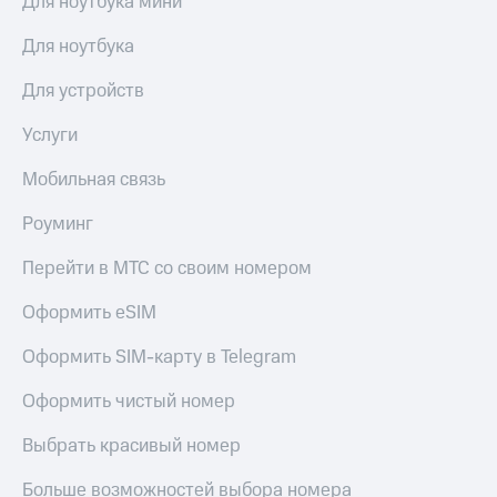
Для ноутбука мини
доход
Приложения
онлайн
от МТС
Для ноутбука
Страхование
Акции
Для устройств
Покупка
Приложения
полисов
Услуги
КИОН
онлайн
Мобильная связь
КИОН
Скидка 30%
Музыка
на связь
Роуминг
КИОН
С картой
Перейти в МТС со своим номером
Строки
МТС
Деньги
Оформить eSIM
Live
МТС
Оформить SIM-карту в Telegram
Накопления
Гудок
Откладывайте
Мой
Оформить чистый номер
деньги
МТС
и получайте
Выбрать красивый номер
доход 15%
Все
приложения
Больше возможностей выбора номера