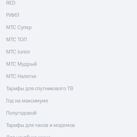
в нашем
RED
Скидка
приложении
на тарифы,
РИИЛ
общие
КИОН
подписки
и услуги,
МТС Супер
КИОН
доступ
Музыка
к геолокации
МТС ТОП
КИОН
Кино,
МТС Junior
Строки
музыка,
книги
Live
МТС Мудрый
и не
только
Гудок
МТС Налегке
Безопасность
Мой
Тарифы для спутникового ТВ
МТС
Финансы
Год на максимуме
Все
Детям
приложения
Полугодовой
и родителям
Инвестиции
Здоровье
Тарифы для часов и модемов
и фитнес
Получайте