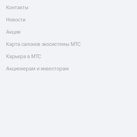
трекеры
Контакты
Умный
дом
Новости
Планшеты
Акции
Акции
Карта салонов экосистемы МТС
и
скидки
Карьера в МТС
Все
Акционерам и инвесторам
товары