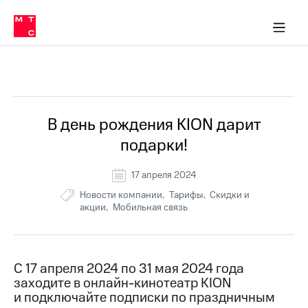
Перенести
ка 30% на связь
обильная связь
Сервисы и подписки
Интернет-магазин
Для дома
Скидка 30% на связь
Личные кабинеты
Финансы
Приложения
номер
ичные кабинеты
в МТС
Мобильная
связь
Все Новости
Тарифы
Интернет
и
ТВ
Услуги
В день рождения KION дарит
Спутниковое
подарки!
ТВ
Роуминг
МТС
17 апреля 2024
Деньги
Новости компании
Тарифы
Скидки и
Личный
акции
Мобильная связь
кабинет
Мобильная связь
Скачать
Перенести
приложение
номер
Мой
в МТС
МТС
С 17 апреля 2024 по 31 мая 2024 года
Акции
Тарифы
заходите в онлайн-кинотеатр KION
и подключайте подписки по праздничным
Скидка 30%
Услуги