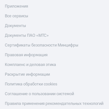
деньги
Приложения
при
и получайте
покупке
доход 15%
со связью
Все сервисы
Платежи
МТС
и
Документы
переводы
Документы ПАО «МТС»
Пополнить
номер
Сертификаты безопасности Минцифры
МТС
Правовая информация
Настройки
автоплатежа
Комплаенс и деловая этика
Пополнить
Раскрытие информации
номер
другого
Политика обработки cookies
оператора
Оплата
Соглашение о пользовании системой
интернета
и
Правила применения рекомендательных технологий
ТВ