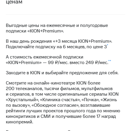
ценам
на связь
Роуминг
Тарифы
RED,
Выгодные цены на ежемесячные и полугодовые
Семейная
РИИЛ
подписки «KION+Premium».
группа
и МТС
Супер
В наш день рождения «+3 месяца KION+Premium».
Заказать
дешевле
*
Подключайте подписку
на 6 месяцев
,
по цене 3
SIM-
при
карту
оплате
А стоимость ежемесячной подписки
с карты
**
«KION+Premium» —
99 ₽/мес
. вместо
249 ₽/мес
.
Оформить
МТС
eSIM
Деньги
Заходите в KION и выбирайте предложение для себя.
SIM-
Спутниковое ТВ
Смотрите на онлайн-кинотеатре KION более
карта
200 телеканалов, тысячи фильмов, мультфильмов
для
Выберите
и сериалов, в том числе оригинальные сериалы KION
иностранцев
и подключите
«Хрустальный», «Клиника счастья», «Почка», «Жизнь
ТВ
по вызову», «Обоюдное согласие», возглавившие
Оформить
с выгодным
рейтинги лучших проектов прошлого года по мнению
чистый
тарифом
кинокритиков и СМИ и получившие более 17 наград
номер
кинопремий.