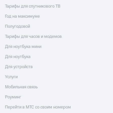
Интернет,
Выбрать
ТВ и телефон
красивый
Тарифы для спутникового ТВ
для дома
номер
Год на максимуме
Заменить
Личный
SIM-
Полугодовой
кабинет
карту
спутникового
Тарифы для часов и модемов
ТВ
Перейти
Скачать
на
Для ноутбука мини
приложение
eSIM
Мой
Для ноутбука
МТС
Для дома
МТС
Спутниковое ТВ
Для устройств
Premium
Выберите
и подключите
Подписка
Услуги
ТВ
на гигабайты
с выгодным
интернета,
Мобильная связь
тарифом
фильмы,
музыка
Роуминг
и многое
Интернет,
другое
ТВ и телефон
Перейти в МТС со своим номером
для дома