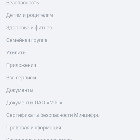
в нашем
Безопасность
Скидка
приложении
на тарифы,
Детям и родителям
общие
КИОН
подписки
Здоровье и фитнес
и услуги,
КИОН
доступ
Музыка
к геолокации
Семейная группа
КИОН
Кино,
Утилиты
Строки
музыка,
книги
Приложения
Live
и не
только
Гудок
Все сервисы
Безопасность
Мой
Документы
МТС
Финансы
Документы ПАО «МТС»
Все
Детям
приложения
Сертификаты безопасности Минцифры
и родителям
Инвестиции
Правовая информация
Здоровье
и фитнес
Получайте