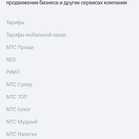
продвижения бизнеса и других сервисах компании
на связь
Роуминг
Тарифы
Тарифы
RED,
Семейная
РИИЛ
группа
и МТС
Тарифы мобильной связи
Супер
Заказать
дешевле
МТС Проще
SIM-
при
карту
оплате
RED
с карты
Оформить
МТС
РИИЛ
eSIM
Деньги
МТС Супер
SIM-
Спутниковое ТВ
карта
МТС ТОП
для
Выберите
иностранцев
и подключите
МТС Junior
ТВ
Оформить
с выгодным
МТС Мудрый
чистый
тарифом
номер
МТС Налегке