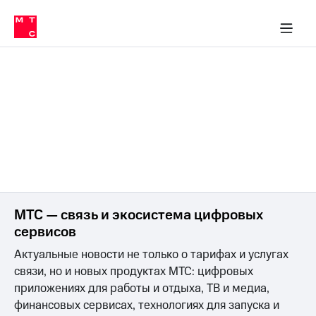
Перенести
ка 30% на связь
обильная связь
Сервисы и подписки
Интернет-магазин
Для дома
Скидка 30% на связь
Личные кабинеты
Финансы
Приложения
номер
ичные кабинеты
в МТС
Мобильная
связь
Тарифы
Интернет
и
ТВ
Услуги
Спутниковое
ТВ
Роуминг
МТС
Деньги
Личный
МТС — связь и экосистема цифровых
кабинет
Мобильная связь
сервисов
Скачать
Перенести
приложение
номер
Актуальные новости не только о тарифах и услугах
Мой
в МТС
МТС
связи, но и новых продуктах МТС: цифровых
Акции
Тарифы
приложениях для работы и отдыха, ТВ и медиа,
финансовых сервисах, технологиях для запуска и
Скидка 30%
Услуги