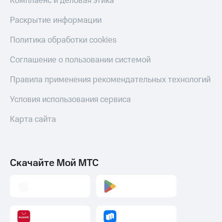
Комплаенс и деловая этика
доход
Приложения
онлайн
от МТС
Раскрытие информации
Страхование
Акции
Политика обработки cookies
Покупка
Приложения
полисов
Соглашение о пользовании системой
КИОН
онлайн
Правила применения рекомендательных технологий
КИОН
Скидка 30%
Музыка
на связь
Условия использования сервиса
КИОН
С картой
Карта сайта
Строки
МТС
Деньги
Live
МТС
Накопления
Гудок
Скачайте Мой МТС
Откладывайте
Мой
деньги
МТС
и получайте
доход 15%
Все
приложения