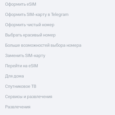
Семейная
Оформить eSIM
группа
Спутниковое
Оформить SIM-карту в Telegram
Скидка
ТВ
на тарифы,
Оформить чистый номер
общие
Услуги
подписки
Выбрать красивый номер
и услуги,
Поддержка
доступ
к геолокации
Больше возможностей выбора номера
висы и подписки
МТС
Сертификаты
Заменить SIM-карту
Premium
безопасности
Подписка
Перейти на eSIM
Всё
на гигабайты
под
интернета,
Для дома
рукой
фильмы,
музыка
в Мой МТС
Спутниковое ТВ
и многое
другое
Посмотрите,
Сервисы и развлечения
что
Семейная
полезного
Развлечения
группа
есть